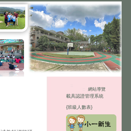
:::
網站導覽
:::
載具認證管理系統
{班級人數表}