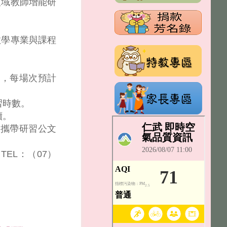
領域教師增能研
教學專業與課程
師，每場次預計
習時數。
續。
請攜帶研習公文
EL：（07）