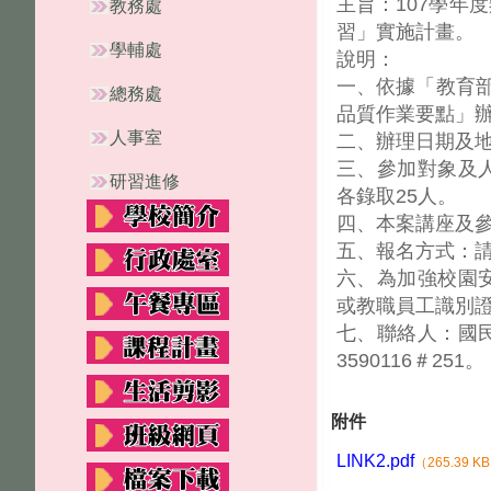
主旨：107學年
教務處
習」實施計畫。
學輔處
說明：
一、依據「教育部
總務處
品質作業要點」
人事室
二、辦理日期及
三、參加對象及
研習進修
各錄取25人。
四、本案講座及
五、報名方式：
六、為加強校園
或教職員工識別
七、聯絡人：國民
3590116＃251。
附件
LINK2.pdf
（265.39 K