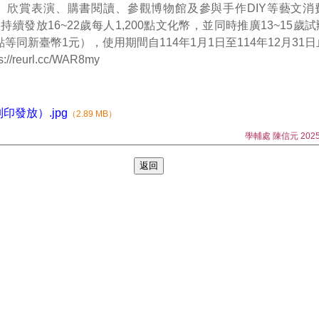
、欣賞表演、購書閱讀、參觀博物館及參與手作DIY等藝文消
持續發放16~22歲每人1,200點文化幣，並同時推廣13~15
點等同新臺幣1元），使用期間自114年1月1日至114年12月31
reurl.cc/WAR8my
印發放）.jpg
（2.89 MB）
學輔處 陳信元 2025/0
返回