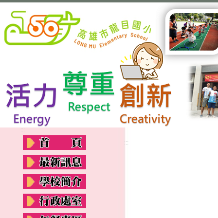
:::
:::