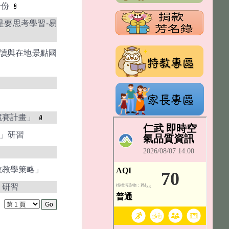
一份
是要思考學習-易
閱讀與在地景點國
競賽計畫」
廣」研習
效教學策略」
」研習
：