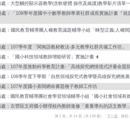
務處：大型觸控顯示器教學(含軟硬體 操作及維護)教學影片清單
務處：「108學年度國中小數學教師專業社群成長實施計畫『就
務處：國民教育輔導團人權教育議題輔導小組「轉型正義:人權
務處：107學年度「閩南語教材教法-多元教學社群共備工作坊」
務處：「國小科技領域教師增能研習」實施計畫
務處：107年度推動科學教育計畫-「高雄探究網情境式評量命題
務處：106學年度下學期「自然領域探究式教學暨高雄探究網推
務處：107年度國小喜閱網命審題種子教師工作坊
務處：國民教育輔導團社會學習領域輔導小組「國小社會領域有
務處：左營區文府國小辦理校內教師進修「素養導向的語文教學
第 1 頁，共 14 頁（共 138 篇）
下一頁
換頁