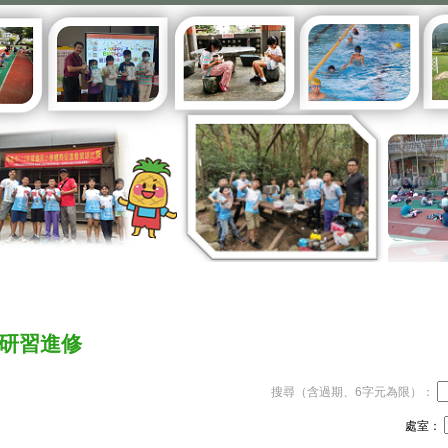
研習進修
搜尋（含過期、6字元為限）：
處室：