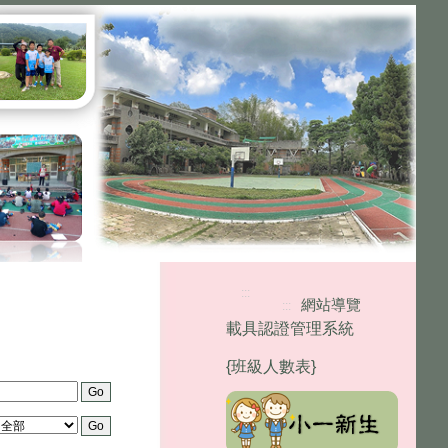
:::
網站導覽
:::
載具認證管理系統
{班級人數表}